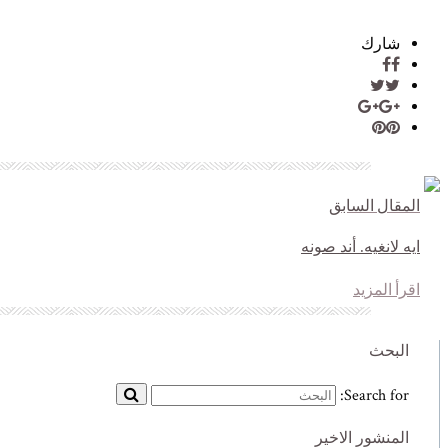
شارك
المقال السابق
ايه لانغيه. أند صونه
اقرأ المزيد
البحث
Search for:
المنشور الاخير