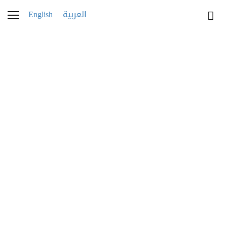
English
العربية
Bvlgari_Octo_Roma_Eme
rald_Grande_Sonnerie_0
5